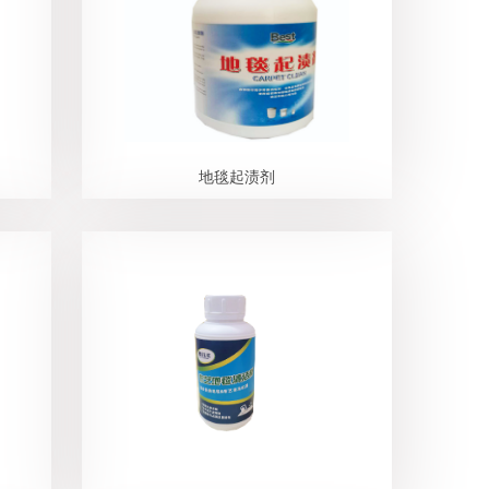
地毯起渍剂